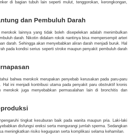
nker di bagian tubuh lain seperti mulut, tenggorokan, kerongkongan,
Jantung dan Pembuluh Darah
 merokok lainnya yang tidak boleh disepelekan adalah menimbulkan
mbuluh darah. Nikotin didalam rokok nantinya bisa mempersempit arteri
an darah. Sehingga akan menyebabkan aliran darah menjadi buruk. Hal
h pada kondisi serius seperti stroke maupun penyakit pembuluh darah
ernapasan
tahui bahwa merokok merupakan penyebab kerusakan pada paru-paru
 Hal ini menjadi kontribusi utama pada penyakit paru obstruktif kronis
u merokok juga menyebabkan permasalahan lain di bronchitis dan
eproduksi
engaruhi tingkat kesuburan baik pada wanita maupun pria. Laki-laki
ebabkan disfungsi ereksi serta mengurangi jumlah sperma. Sedangkan
sa meningkatkan risiko keguguran serta komplikasi selama kehamilan.