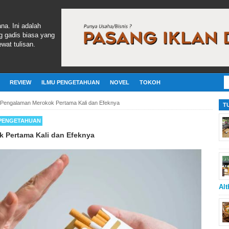
ana. Ini adalah
g gadis biasa yang
wat tulisan.
REVIEW
ILMU PENGETAHUAN
NOVEL
TOKOH
Pengalaman Merokok Pertama Kali dan Efeknya
T
 PENGETAHUAN
 Pertama Kali dan Efeknya
Alt