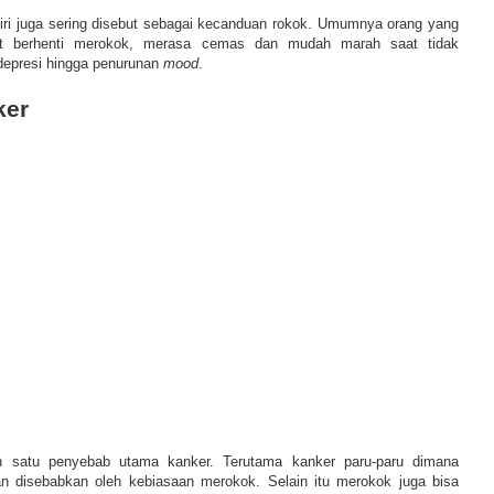
iri juga sering disebut sebagai kecanduan rokok. Umumnya orang yang
lit berhenti merokok, merasa cemas dan mudah marah saat tidak
depresi hingga penurunan
mood
.
ker
h satu penyebab utama kanker. Terutama kanker paru-paru dimana
 disebabkan oleh kebiasaan merokok. Selain itu merokok juga bisa