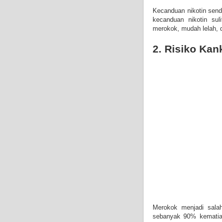
Kecanduan nikotin send
kecanduan nikotin su
merokok, mudah lelah, 
2. Risiko Kan
Merokok menjadi sala
sebanyak 90% kematian