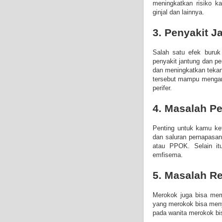
meningkatkan risiko ka
ginjal dan lainnya.
3. Penyakit 
Salah satu efek buruk
penyakit jantung dan pe
dan meningkatkan tekan
tersebut mampu mengara
perifer.
4. Masalah P
Penting untuk kamu ke
dan saluran pernapasan.
atau PPOK. Selain it
emfisema.
5. Masalah R
Merokok juga bisa memp
yang merokok bisa meny
pada wanita merokok bi