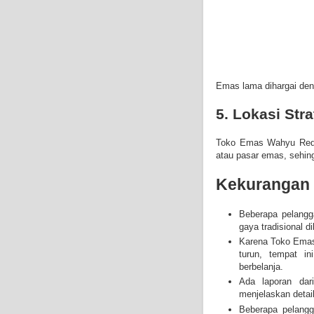
Emas lama dihargai den
5.
Lokasi Stra
Toko Emas Wahyu Red
atau pasar emas, sehi
Kekurangan
Beberapa pelangg
gaya tradisional
di
Karena
Toko Ema
turun, tempat i
berbelanja.
Ada laporan dar
menjelaskan detai
Beberapa pelang