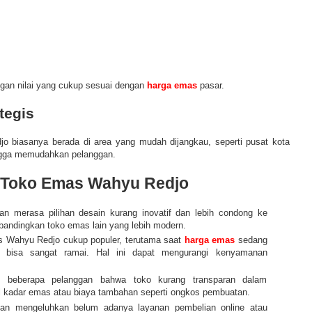
gan nilai yang cukup sesuai dengan
harga emas
pasar.
tegis
jo b
iasanya berada di area yang mudah dijangkau, seperti pusat kota
ngga memudahkan pelanggan.
 Toko Emas Wahyu Redjo
an merasa pilihan desain kurang inovatif dan lebih
condong ke
bandingkan toko emas lain yang lebih modern.
s Wahyu Redjo
cukup populer, terutama saat
harga emas
sedang
ni bisa sangat ramai. Hal ini dapat mengurangi kenyamanan
i beberapa pelanggan bahwa toko kurang transparan dalam
l kadar emas atau biaya tambahan seperti ongkos pembuatan.
gan mengeluhkan belum adanya layanan pembelian online atau