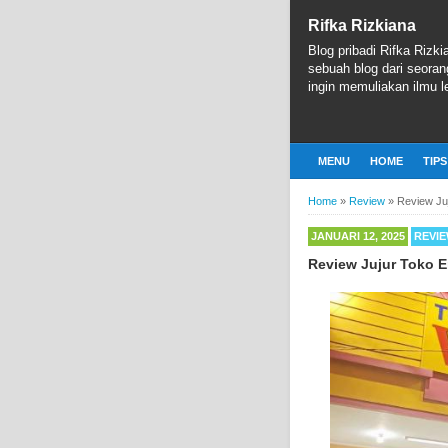
Rifka Rizkiana
Blog pribadi Rifka Rizki
sebuah blog dari seoran
ingin memuliakan ilmu le
MENU
HOME
TIPS
Home
»
Review
»
Review Ju
JANUARI 12, 2025
REVI
Review Jujur Toko 