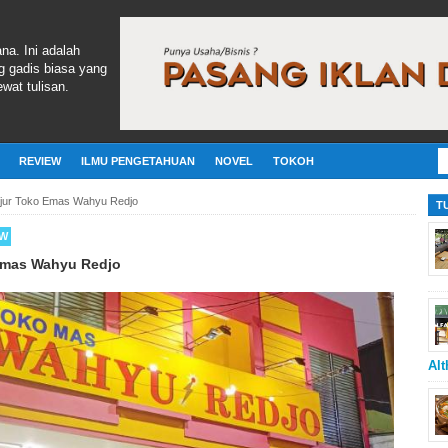
ana. Ini adalah
g gadis biasa yang
wat tulisan.
REVIEW
ILMU PENGETAHUAN
NOVEL
TOKOH
jur Toko Emas Wahyu Redjo
T
EW
Emas Wahyu Redjo
Alt