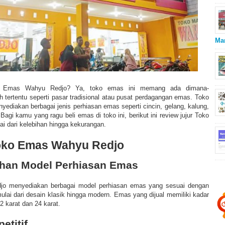
Ma
ko Emas Wahyu Redjo? Ya, toko emas ini memang ada dimana-
h tertentu seperti pasar tradisional atau pusat perdagangan emas
.
Toko
diakan berbagai jenis perhiasan emas seperti cincin, gelang, kalung,
agi kamu yang ragu beli emas di toko ini, berikut ini review jujur
Toko
 dari kelebihan hingga kekurangan.
oko Emas Wahyu Redjo
lihan Model Perhiasan Emas
jo
menyediakan berbagai model perhiasan emas yang sesuai dengan
ulai dari desain klasik hingga modern.
Emas yang dijual memiliki kadar
2 karat dan 24 karat.
etitif