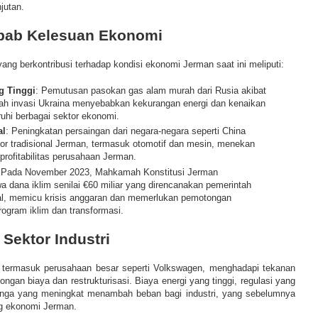
jutan.
bab Kelesuan Ekonomi
ang berkontribusi terhadap kondisi ekonomi Jerman saat ini meliputi:
g Tinggi
: Pemutusan pasokan gas alam murah dari Rusia akibat
lah invasi Ukraina menyebabkan kekurangan energi dan kenaikan
hi berbagai sektor ekonomi.
al
: Peningkatan persaingan dari negara-negara seperti China
or tradisional Jerman, termasuk otomotif dan mesin, menekan
profitabilitas perusahaan Jerman.
 Pada November 2023, Mahkamah Konstitusi Jerman
dana iklim senilai €60 miliar yang direncanakan pemerintah
nal, memicu krisis anggaran dan memerlukan pemotongan
rogram iklim dan transformasi.
Sektor Industri
, termasuk perusahaan besar seperti Volkswagen, menghadapi tekanan
gan biaya dan restrukturisasi. Biaya energi yang tinggi, regulasi yang
nga yang meningkat menambah beban bagi industri, yang sebelumnya
g ekonomi Jerman.