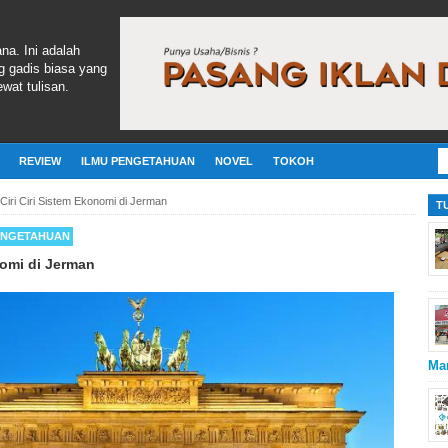
ana. Ini adalah
g gadis biasa yang
wat tulisan.
REVIEW
ILMU PENGETAHUAN
NOVEL
TOKOH
Ciri Ciri Sistem Ekonomi di Jerman
T
ENGETAHUAN
nomi di Jerman
Ma