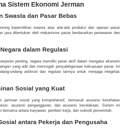
tama Sistem Ekonomi Jerman
an Swasta dan Pasar Bebas
ong kepemilikan swasta atas alat-alat produksi dan operasi pasar
an jasa ditentukan oleh mekanisme pasar berdasarkan penawaran dan
f Negara dalam Regulasi
erperan penting, negara memiliki peran aktif dalam mengatur ekonomi
aingan yang adil dan mencegah penyalahgunaan kekuasaan pasar. Ini
ang-undang antitrust dan regulasi lainnya untuk menjaga integritas
inan Sosial yang Kuat
m jaminan sosial yang komprehensif, termasuk asuransi kesehatan
ensiun, asuransi pengangguran, dan asuransi kecelakaan. Sistem ini
usi bersama antara karyawan, pemberi kerja, dan subsidi pemerintah.
Sosial antara Pekerja dan Pengusaha