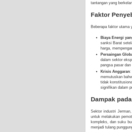
tantangan yang berkelan
Faktor Penye
Beberapa faktor utama y
Biaya Energi yan
sanksi Barat sete
harga, mempengaru
Persaingan Glob
dalam sektor eksp
pangsa pasar dan 
Krisis Anggaran
:
memutuskan bahwa 
tidak konstitusio
signifikan dalam p
Dampak pada 
Sektor industri Jerman
untuk melakukan pemoton
kompleks, dan suku bu
menjadi tulang punggun