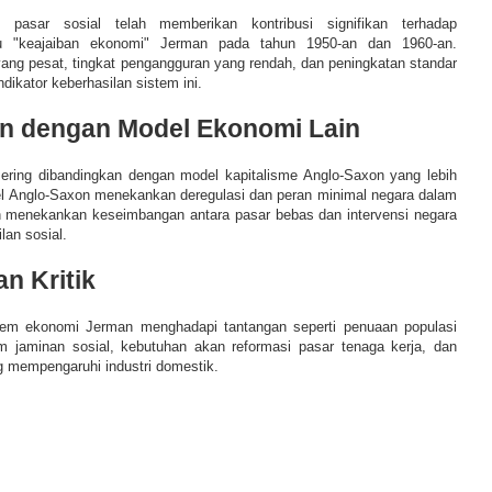
 pasar sosial telah memberikan kontribusi signifikan terhadap
au "keajaiban ekonomi" Jerman pada tahun 1950-an dan 1960-an.
ng pesat, tingkat pengangguran yang rendah, dan peningkatan standar
dikator keberhasilan sistem ini.
n dengan Model Ekonomi Lain
ering dibandingkan dengan model kapitalisme Anglo-Saxon yang lebih
el Anglo-Saxon menekankan deregulasi dan peran minimal negara dalam
 menekankan keseimbangan antara pasar bebas dan intervensi negara
lan sosial.
n Kritik
stem ekonomi Jerman menghadapi tantangan seperti penuaan populasi
 jaminan sosial, kebutuhan akan reformasi pasar tenaga kerja, dan
g mempengaruhi industri domestik.