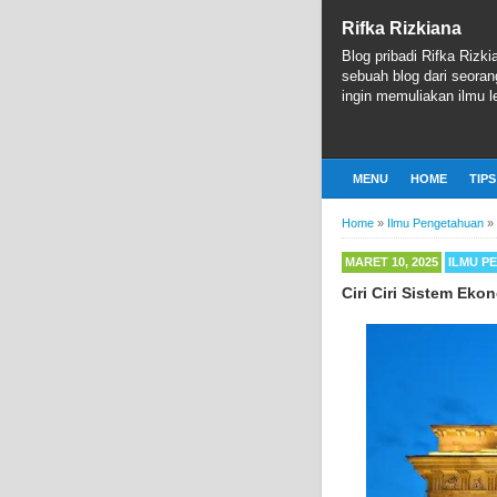
Rifka Rizkiana
Blog pribadi Rifka Rizki
sebuah blog dari seoran
ingin memuliakan ilmu le
MENU
HOME
TIPS
Home
»
Ilmu Pengetahuan
»
MARET 10, 2025
ILMU P
Ciri Ciri Sistem Eko