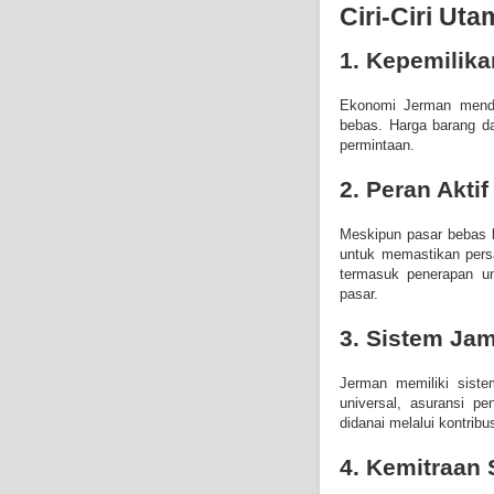
Ciri-Ciri U
1. Kepemilik
Ekonomi Jerman mendor
bebas. Harga barang d
permintaan.
2. Peran Akti
Meskipun pasar bebas b
untuk memastikan pers
termasuk penerapan und
pasar.
3. Sistem Jam
Jerman memiliki siste
universal, asuransi p
didanai melalui kontrib
4. Kemitraan 