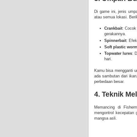
Di game ini, jenis um
atau semua lokasi. Beri
Crankbait
: Cocok 
gerakannya.
Spinnerbait
: Efek
Soft plastic wor
Topwater lures
: 
hari.
Kamu bisa mengganti um
ada sambutan dari ikan,
perbedaan besar.
4. Teknik M
Memancing di Fisher
mengontrol kecepatan g
mangsa asli.