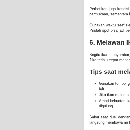
Perhatikan juga kondisi
permukaan, sementara ha
Gunakan waktu seefisien
Pindah spot bisa jadi p
6. Melawan I
Begitu ikan menyambar, 
Jika terlalu cepat menari
Tips saat mel
Gunakan tombol gu
tali.
Jika ikan melompat
Amati kekuatan ika
digulung.
Sabar saat duel dengan
langsung membawamu ke