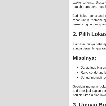
waktu tertentu. Biasa
jumlah serta berat tota
Jadi bukan cuma asal s
tepat untuk memancing
pemancing lain yang iku
2. Pilih Lok
Game ini punya bebera
sungai deras, hingga ra
Misalnya:
Danau luas biasan
Rawa cenderung ban
Sungai mengalir ce
Sebelum memulai, pelaja
and error jadi bagian 
perilaku ikan di tiap loka
3. Umpan Bu