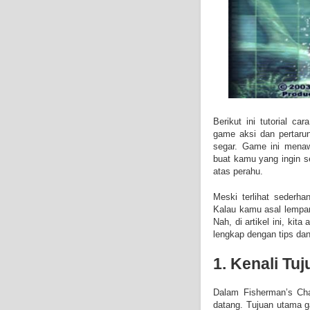
Berikut ini tutorial ca
game aksi dan pertarun
segar. Game ini mena
buat kamu yang ingin s
atas perahu.
Meski terlihat sederha
Kalau kamu asal lempar
Nah, di artikel ini, ki
lengkap dengan tips dan
1. Kenali T
Dalam Fisherman’s Cha
datang. Tujuan utama 