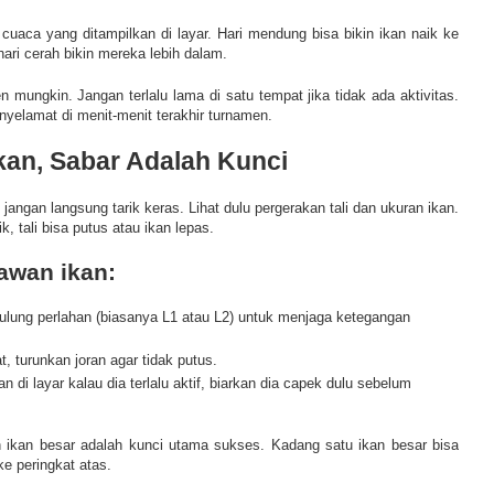
 cuaca yang ditampilkan di layar. Hari mendung bisa bikin ikan naik ke
ri cerah bikin mereka lebih dalam.
 mungkin. Jangan terlalu lama di satu tempat jika tidak ada aktivitas.
enyelamat di menit-menit terakhir turnamen.
kan, Sabar Adalah Kunci
jangan langsung tarik keras. Lihat dulu pergerakan tali dan ukuran ikan.
k, tali bisa putus atau ikan lepas.
awan ikan:
lung perlahan (biasanya L1 atau L2) untuk menjaga ketegangan
, turunkan joran agar tidak putus.
n di layar kalau dia terlalu aktif, biarkan dia capek dulu sebelum
 ikan besar adalah kunci utama sukses. Kadang satu ikan besar bisa
 peringkat atas.