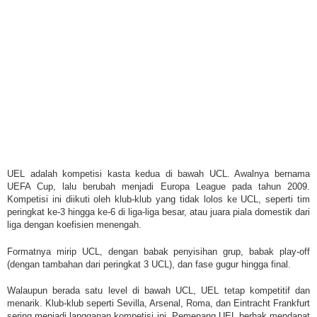
UEL adalah kompetisi kasta kedua di bawah UCL. Awalnya bernama
UEFA Cup, lalu berubah menjadi Europa League pada tahun 2009.
Kompetisi ini diikuti oleh klub-klub yang tidak lolos ke UCL, seperti tim
peringkat ke-3 hingga ke-6 di liga-liga besar, atau juara piala domestik dari
liga dengan koefisien menengah.
Formatnya mirip UCL, dengan babak penyisihan grup, babak play-off
(dengan tambahan dari peringkat 3 UCL), dan fase gugur hingga final.
Walaupun berada satu level di bawah UCL, UEL tetap kompetitif dan
menarik. Klub-klub seperti Sevilla, Arsenal, Roma, dan Eintracht Frankfurt
sering menjadi langganan kompetisi ini. Pemenang UEL berhak mendapat