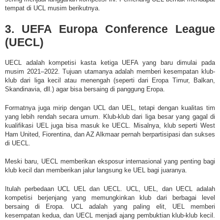
tempat di UCL musim berikutnya.
3. UEFA Europa Conference League
(UECL)
UECL adalah kompetisi kasta ketiga UEFA yang baru dimulai pada
musim 2021–2022. Tujuan utamanya adalah memberi kesempatan klub-
klub dari liga kecil atau menengah (seperti dari Eropa Timur, Balkan,
Skandinavia, dll.) agar bisa bersaing di panggung Eropa.
Formatnya juga mirip dengan UCL dan UEL, tetapi dengan kualitas tim
yang lebih rendah secara umum. Klub-klub dari liga besar yang gagal di
kualifikasi UEL juga bisa masuk ke UECL. Misalnya, klub seperti West
Ham United, Fiorentina, dan AZ Alkmaar pernah berpartisipasi dan sukses
di UECL.
Meski baru, UECL memberikan eksposur internasional yang penting bagi
klub kecil dan memberikan jalur langsung ke UEL bagi juaranya.
Itulah
perbedaan UCL UEL dan UECL.
UCL, UEL, dan UECL adalah
kompetisi berjenjang yang memungkinkan klub dari berbagai level
bersaing di Eropa. UCL adalah yang paling elit, UEL memberi
kesempatan kedua, dan UECL menjadi ajang pembuktian klub-klub kecil.