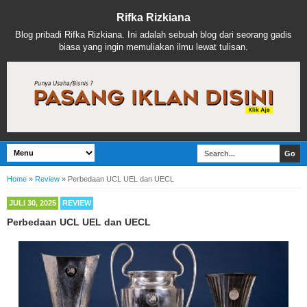
Rifka Rizkiana
Blog pribadi Rifka Rizkiana. Ini adalah sebuah blog dari seorang gadis
biasa yang ingin memuliakan ilmu lewat tulisan.
Home
»
Review
»
Perbedaan UCL UEL dan UECL
JULI 30, 2025
REVIEW
Perbedaan UCL UEL dan UECL