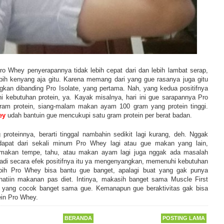
o Whey penyerapannya tidak lebih cepat dari dan lebih lambat serap,
bih kenyang aja gitu. Karena memang dari yang gue rasanya juga gitu
ngkan dibanding Pro Isolate, yang pertama. Nah, yang kedua positifnya
 kebutuhan protein, ya. Kayak misalnya, hari ini gue sarapannya Pro
am protein, siang-malam makan ayam 100 gram yang protein tinggi.
ey
udah bantuin gue mencukupi satu gram protein per berat badan.
proteinnya, berarti tinggal nambahin sedikit lagi kurang, deh. Nggak
dapat dari sekali minum Pro Whey lagi atau gue makan yang lain,
 makan tempe, tahu, atau makan ayam lagi juga nggak ada masalah
di secara efek positifnya itu ya mengenyangkan, memenuhi kebutuhan
lebih Pro Whey bisa bantu gue banget, apalagi buat yang gak punya
hatiin makanan pas diet. Intinya, makasih banget sama Muscle First
in yang cocok banget sama gue. Kemanapun gue beraktivitas gak bisa
tein Pro Whey.
BERANDA
POSTING LAMA