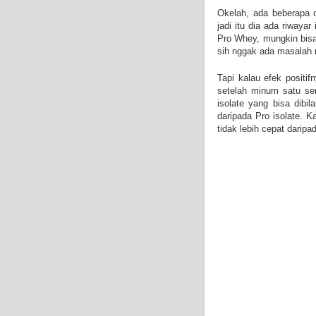
Okelah, ada beberapa 
jadi itu dia ada riwayar
Pro Whey, mungkin bisa
sih nggak ada masalah 
Tapi kalau efek positi
setelah minum satu se
isolate yang bisa dibi
daripada Pro isolate. K
tidak lebih cepat daripa