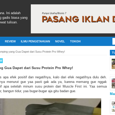
ana. Ini adalah
g gadis biasa yang
wat tulisan.
REVIEW
ILMU PENGETAHUAN
NOVEL
TOKOH
Samping yang Gua Dapet dari Susu Protein Pro Whey!
T
EW
ng Gua Dapet dari Susu Protein Pro Whey!
s apa efek positif dan negatifnya, kalo dari efek negatifnya dulu deh.
ifnya menurut gue yaa pasti gak ada ya, karena memang gue nggak
if apa setelah minum susu protein dari Muscle First ini. Yaa semua
ar, bangun tidur, yaa bugar-bugar aja gitu badan gue.
Ma