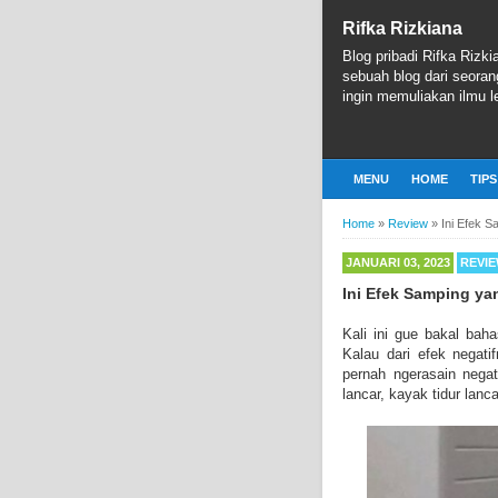
Rifka Rizkiana
Blog pribadi Rifka Rizki
sebuah blog dari seoran
ingin memuliakan ilmu le
MENU
HOME
TIPS
Home
»
Review
»
Ini Efek 
JANUARI 03, 2023
REVI
Ini Efek Samping ya
Kali ini gue bakal baha
Kalau dari efek negat
pernah ngerasain negat
lancar, kayak tidur lanc