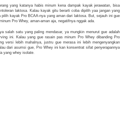
orang yang katanya habis minum kena dampak kayak jerawatan, bisa
 intoleran laktosa. Kalau kayak gitu berarti coba dipilih yaa jangan yang
 pilih kayak Pro BCAA-nya yang aman dari laktosa. But, sejauh ini gue
minum Pro Whey, aman-aman aja, negatifnya nggak ada.
fnya salah satu yang paling mendasar, ya mungkin menurut gue adalah
rving ini. Kalau yang gue rasain pas minum Pro Whey dibanding Pro
lang versi lebih mahalnya, justru gue merasa ini lebih mengenyangkan
alau dari asumsi gue, Pro Whey ini kan konsentrat sifat penyerapannya
da yang whey isolate.