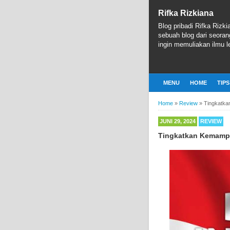
Rifka Rizkiana
Blog pribadi Rifka Rizki
sebuah blog dari seoran
ingin memuliakan ilmu le
MENU
HOME
TIPS
Home
»
Review
»
Tingkatka
JUNI 29, 2024
REVIEW
Tingkatkan Kemampu