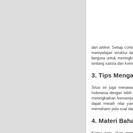
dan artikel. Setiap co
mempelajari struktur d
berguna untuk mening
tentang sastra dan komun
3. Tips Menga
Situs ini juga menawa
Indonesia dengan lebih 
meningkatkan kemampua
dapat meraih nilai ya
memahami pola soal dan
4. Materi Bah
Kamu juga akan mene