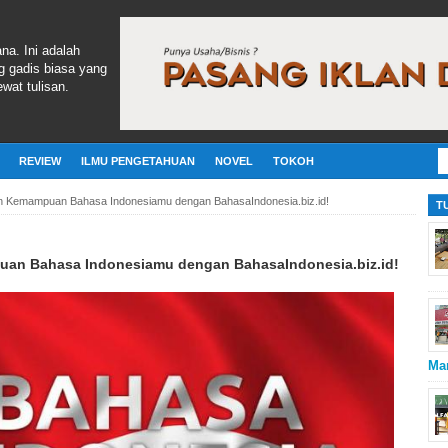
ana. Ini adalah
g gadis biasa yang
wat tulisan.
REVIEW
ILMU PENGETAHUAN
NOVEL
TOKOH
n Kemampuan Bahasa Indonesiamu dengan BahasaIndonesia.biz.id!
T
an Bahasa Indonesiamu dengan BahasaIndonesia.biz.id!
Ma