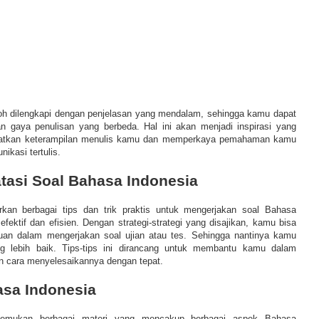
ntoh dilengkapi dengan penjelasan yang mendalam, sehingga kamu dapat
an gaya penulisan yang berbeda. Hal ini akan menjadi inspirasi yang
katkan keterampilan menulis kamu dan memperkaya pemahaman kamu
ikasi tertulis.
tasi Soal Bahasa Indonesia
rkan berbagai tips dan trik praktis untuk mengerjakan soal Bahasa
efektif dan efisien. Dengan strategi-strategi yang disajikan, kamu bisa
n dalam mengerjakan soal ujian atau tes. Sehingga nantinya kamu
ng lebih baik. Tips-tips ini dirancang untuk membantu kamu dalam
 cara menyelesaikannya dengan tepat.
asa Indonesia
mukan berbagai materi yang mencakup berbagai aspek Bahasa