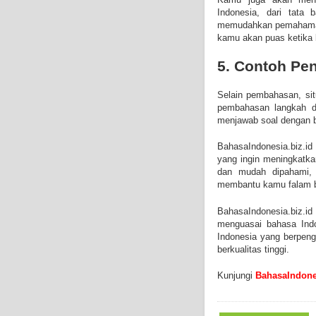
Indonesia, dari tata 
memudahkan pemahaman 
kamu akan puas ketika b
5. Contoh Pe
Selain pembahasan, sit
pembahasan langkah d
menjawab soal dengan b
BahasaIndonesia.biz.id
yang ingin meningkatk
dan mudah dipahami, s
membantu kamu falam be
BahasaIndonesia.biz.i
menguasai bahasa Indon
Indonesia yang berpen
berkualitas tinggi.
Kunjungi
BahasaIndones