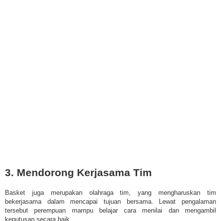
3. Mendorong Kerjasama Tim
Basket juga merupakan olahraga tim, yang mengharuskan tim
bekerjasama dalam mencapai tujuan bersama. Lewat pengalaman
tersebut perempuan mampu belajar cara menilai dan mengambil
keputusan secara baik.