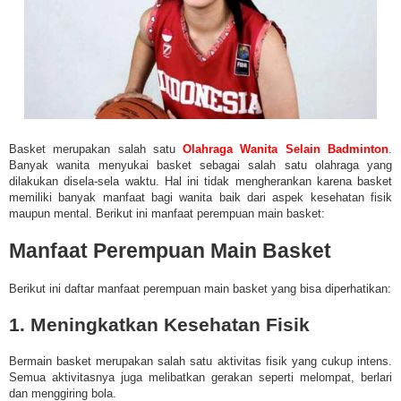
Basket merupakan salah satu
Olahraga Wanita Selain Badminton
.
Banyak wanita menyukai basket sebagai salah satu olahraga yang
dilakukan disela-sela waktu. Hal ini tidak mengherankan karena basket
memiliki banyak manfaat bagi wanita baik dari aspek kesehatan fisik
maupun mental. Berikut ini manfaat perempuan main basket:
Manfaat Perempuan Main Basket
Berikut ini daftar manfaat perempuan main basket yang bisa diperhatikan:
1. Meningkatkan Kesehatan Fisik
Bermain basket merupakan salah satu aktivitas fisik yang cukup intens.
Semua aktivitasnya juga melibatkan gerakan seperti melompat, berlari
dan menggiring bola.