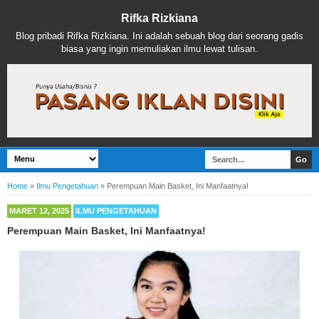
Rifka Rizkiana
Blog pribadi Rifka Rizkiana. Ini adalah sebuah blog dari seorang gadis
biasa yang ingin memuliakan ilmu lewat tulisan.
Home
»
Ilmu Pengetahuan
»
Perempuan Main Basket, Ini Manfaatnya!
MARET 12, 2025
ILMU PENGETAHUAN
Perempuan Main Basket, Ini Manfaatnya!