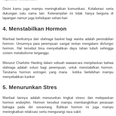
Disini kamu juga mampu meningkatkan komunikasi. Kolaborasi serta
dukungan satu sama lain. Keterampilan ini tidak hanya berguna di
lapangan namun juga kehidupan sehari-hari.
4. Menstabilkan Hormon
Manfaat berikutnya dari olahraga basket bagi wanita adalah penstabilan
hormon. Umumnya para perempuan sangat rentan mengalami disfungsi
hormon. Hal tersebut bisa menyebabkan daya tahan tubuh sehingga
sistem metabolisme terganggu.
Menurut Charlotte Harding dalam sebuah wawancara menjelaskan bahwa
olahraga adalah solusi bagi perempuan, untuk menstabilkan hormon.
Terutama hormon estrogen yang mana ketika berlebihan mampu
menyebabkan kanker.
5. Menurunkan Stres
Manfaat lainnya adalah menurunkan tingkat stress dan melepaskan
hormon endorphin. Hormon tersebut mampu membangkitkan perasaan
bahagia pada diri seseorang. Bahkan hormon ini juga mampu
meningkatkan relaksasi serta mengurangi rasa sakit.