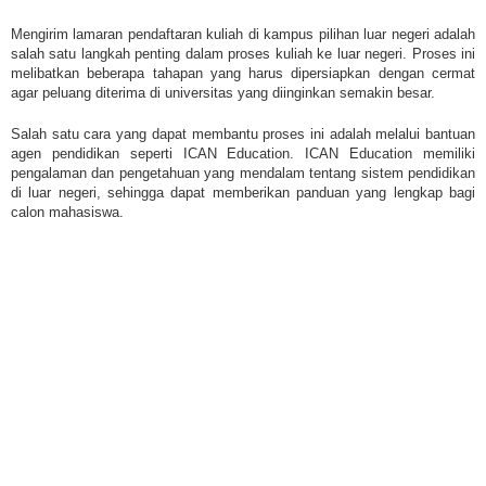
Mengirim lamaran pendaftaran kuliah di kampus pilihan luar negeri adalah
salah satu langkah penting dalam proses kuliah ke luar negeri. Proses ini
melibatkan beberapa tahapan yang harus dipersiapkan dengan cermat
agar peluang diterima di universitas yang diinginkan semakin besar.
Salah satu cara yang dapat membantu proses ini adalah melalui bantuan
agen pendidikan seperti ICAN Education. ICAN Education memiliki
pengalaman dan pengetahuan yang mendalam tentang sistem pendidikan
di luar negeri, sehingga dapat memberikan panduan yang lengkap bagi
calon mahasiswa.