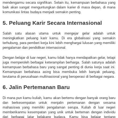
mendengarmu secara signifikan. Selain itu, kemampuan berbahasa yang
baik akan sangat menguntungkan dalam karier di masa depan, di mana
komunikasi lintas budaya menjadi semakin penting.
5. Peluang Karir Secara Internasional
Salah satu alasan utama untuk mengejar gelar adalah untuk
meningkatkan peluang karir kamu. Di era globalisasi yang semakin
terhubung, para pemberi kerja kini lebih menghargai lulusan yang memiliki
pengalaman dan pendidikan internasional.
Dengan belajar di luar negeri, kamu tidak hanya mendapatkan gelar, tetapi
juga memperoleh berbagai keterampilan berharga. Salah satunya adalah
kemampuan berbahasa baru yang sangat penting di dunia kerja saat ini.
Kemampuan berbahasa asing bisa membuka lebih banyak peluang,
terutama di perusahaan multinasional yang beroperasi di berbagai negara.
6. Jalin Pertemanan Baru
Di mana pun kamu kuliah, kamu akan bertemu dengan banyak orang baru
dan berkesempatan untuk menjalin pertemanan dengan sesama
mahasiswa yang memiliki pengalaman serupa. Kuliah di luar negeri
memberikanmu kesempatan yang unik untuk berteman dengan individu
dari berbagai latar belakang budaya. Kamu bisa belajar tentang