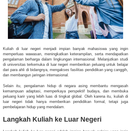
Kuliah di luar negeri menjadi impian banyak mahasiswa yang ingin
memperluas wawasan, meningkatkan keterampilan, serta mendapatkan
pengalaman berharga dalam lingkungan internasional. Melanjutkan studi
di universitas terkemuka di luar negeri memberikan peluang untuk belajar
dari para ahli di bidangnya, mengakses fasilitas pendidikan yang canggih,
dan membangun jaringan internasional.
Selain itu, pengalaman hidup di negara asing membantu mengasah
kemampuan adaptasi, memperkaya perspektif budaya, dan membuka
peluang karir yang lebih luas di tingkat global. Oleh karena itu, kuliah di
luar negeri tidak hanya memberikan pendidikan formal, tetapi juga
pembelajaran hidup yang mendalam.
Langkah Kuliah ke Luar Negeri