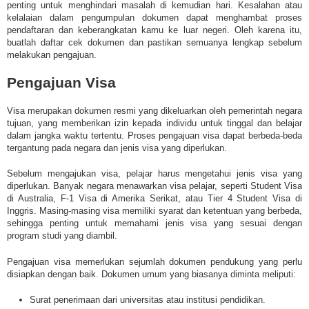
penting untuk menghindari masalah di kemudian hari. Kesalahan atau
kelalaian dalam pengumpulan dokumen dapat menghambat proses
pendaftaran dan keberangkatan kamu ke luar negeri. Oleh karena itu,
buatlah daftar cek dokumen dan pastikan semuanya lengkap sebelum
melakukan pengajuan.
Pengajuan Visa
Visa merupakan dokumen resmi yang dikeluarkan oleh pemerintah negara
tujuan, yang memberikan izin kepada individu untuk tinggal dan belajar
dalam jangka waktu tertentu. Proses pengajuan visa dapat berbeda-beda
tergantung pada negara dan jenis visa yang diperlukan.
Sebelum mengajukan visa, pelajar harus mengetahui jenis visa yang
diperlukan. Banyak negara menawarkan visa pelajar, seperti Student Visa
di Australia, F-1 Visa di Amerika Serikat, atau Tier 4 Student Visa di
Inggris. Masing-masing visa memiliki syarat dan ketentuan yang berbeda,
sehingga penting untuk memahami jenis visa yang sesuai dengan
program studi yang diambil.
Pengajuan visa memerlukan sejumlah dokumen pendukung yang perlu
disiapkan dengan baik. Dokumen umum yang biasanya diminta meliputi:
Surat penerimaan dari universitas atau institusi pendidikan.