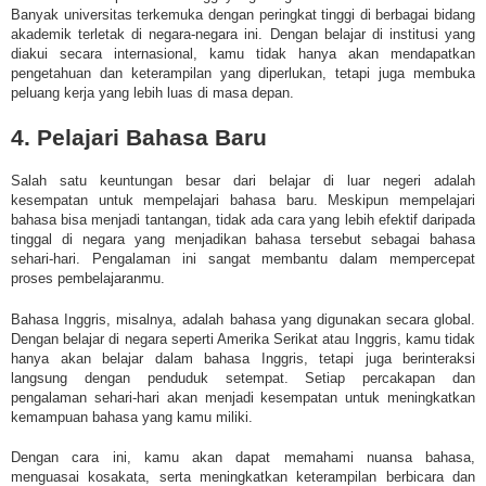
Banyak universitas terkemuka dengan peringkat tinggi di berbagai bidang
akademik terletak di negara-negara ini. Dengan belajar di institusi yang
diakui secara internasional, kamu tidak hanya akan mendapatkan
pengetahuan dan keterampilan yang diperlukan, tetapi juga membuka
peluang kerja yang lebih luas di masa depan.
4. Pelajari Bahasa Baru
Salah satu keuntungan besar dari belajar di luar negeri adalah
kesempatan untuk mempelajari bahasa baru. Meskipun mempelajari
bahasa bisa menjadi tantangan, tidak ada cara yang lebih efektif daripada
tinggal di negara yang menjadikan bahasa tersebut sebagai bahasa
sehari-hari. Pengalaman ini sangat membantu dalam mempercepat
proses pembelajaranmu.
Bahasa Inggris, misalnya, adalah bahasa yang digunakan secara global.
Dengan belajar di negara seperti Amerika Serikat atau Inggris, kamu tidak
hanya akan belajar dalam bahasa Inggris, tetapi juga berinteraksi
langsung dengan penduduk setempat. Setiap percakapan dan
pengalaman sehari-hari akan menjadi kesempatan untuk meningkatkan
kemampuan bahasa yang kamu miliki.
Dengan cara ini, kamu akan dapat memahami nuansa bahasa,
menguasai kosakata, serta meningkatkan keterampilan berbicara dan