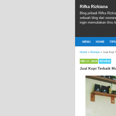
Rifka Rizkiana
Blog pribadi Rifka Rizki
sebuah blog dari seoran
ingin memuliakan ilmu le
MENU
HOME
TIPS
Home
»
Review
»
Jual Kopi
MEI 17, 2024
REVIEW
Jual Kopi Terbaik M