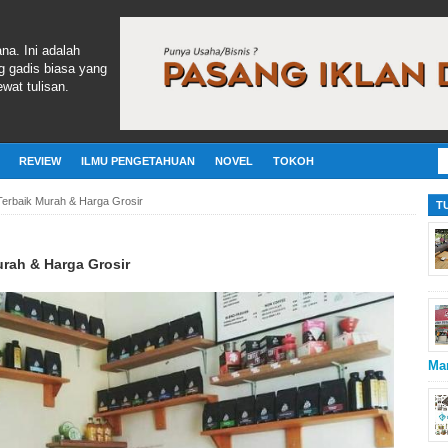
ana. Ini adalah
g gadis biasa yang
wat tulisan.
REVIEW
ILMU PENGETAHUAN
NOVEL
TOKOH
 Terbaik Murah & Harga Grosir
T
urah & Harga Grosir
Ma